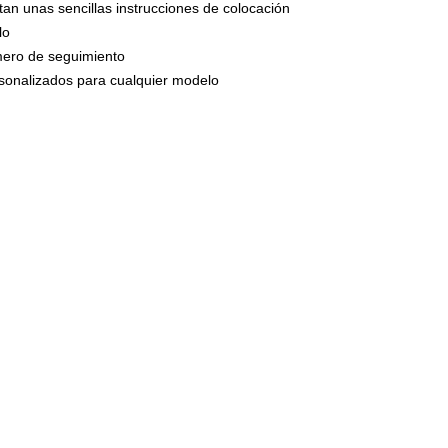
tan unas sencillas instrucciones de colocación
circulan por n
presión una ve
lo
montaje.
umero de seguimiento
ersonalizados para cualquier modelo