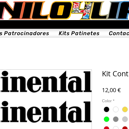
ts Patrocinadores
Kits Patinetes
Conta
Kit Cont
Pre
12,00 €
Color
*