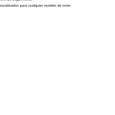
circulan por n
ersonalizados para cualquier modelo de moto
presión una ve
montaje.