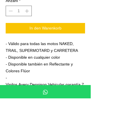
Anzahl
*
In den Warenkorb
- Válido para todas las motos NAKED,
TRAIL, SUPERMOTARD y CARRETERA
- Disponible en cualquier color
- Disponible también en Reflectante y
Colores Flúor
-
Vinilos Avery Dennison Vehicular garantía 7
años
- Junto a su pedido se adjuntan unas
sencillas instrucciones de colocación
- No es necesario aplicar calor ni desmontar
las ruedas para colocarla,aplicación directa
en seco