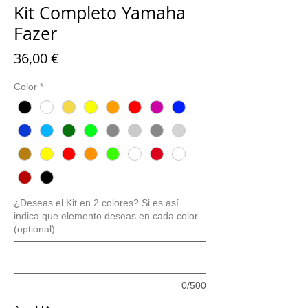
Kit Completo Yamaha
Fazer
Preis
36,00 €
Color
*
¿Deseas el Kit en 2 colores? Si es así
indica que elemento deseas en cada color
(optional)
0/500