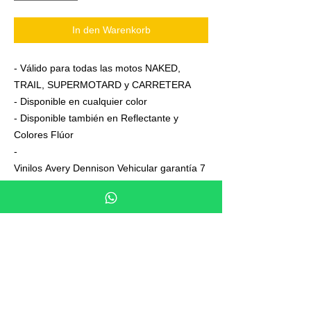
In den Warenkorb
- Válido para todas las motos NAKED,
TRAIL, SUPERMOTARD y CARRETERA
- Disponible en cualquier color
- Disponible también en Reflectante y
Colores Flúor
-
Vinilos Avery Dennison Vehicular garantía 7
años
- Junto a su pedido se adjuntan unas
sencillas instrucciones de colocación
- No es necesario aplicar calor ni desmontar
las ruedas para colocarla,aplicación directa
en seco
- En cada Kit se entrega siempre uno o dos
elementos de más, para que los montes