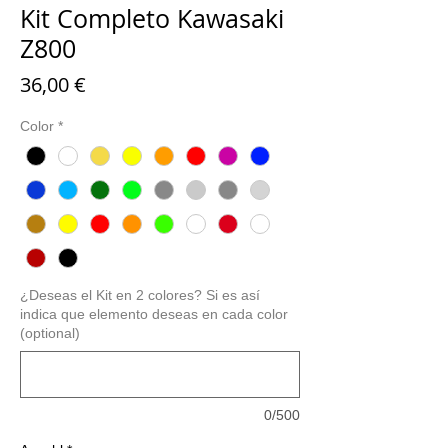
Kit Completo Kawasaki
Z800
Preis
36,00 €
Color
*
¿Deseas el Kit en 2 colores? Si es así
indica que elemento deseas en cada color
(optional)
0/500