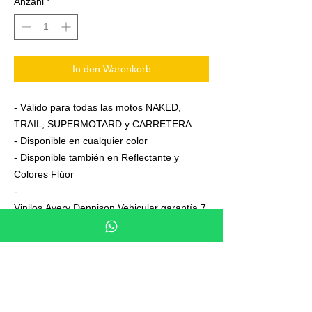
Anzahl
*
In den Warenkorb
- Válido para todas las motos NAKED,
TRAIL, SUPERMOTARD y CARRETERA
- Disponible en cualquier color
- Disponible también en Reflectante y
Colores Flúor
-
Vinilos Avery Dennison Vehicular garantía 7
años
- Junto a su pedido se adjuntan unas
sencillas instrucciones de colocación
- No es necesario aplicar calor ni desmontar
las ruedas para colocarla,aplicación directa
en seco