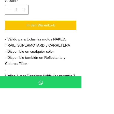
Anzahl
*
In den Warenkorb
- Válido para todas las motos NAKED,
TRAIL, SUPERMOTARD y CARRETERA
- Disponible en cualquier color
- Disponible también en Reflectante y
Colores Flúor
-
Vinilos Avery Dennison Vehicular garantía 7
años
- Junto a su pedido se adjuntan unas
sencillas instrucciones de colocación
- No es necesario aplicar calor ni desmontar
las ruedas para colocarla,aplicación directa
en seco