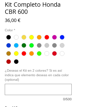
Kit Completo Honda
CBR 600
Preis
36,00 €
Color
*
¿Deseas el Kit en 2 colores? Si es así
indica que elemento deseas en cada color
(optional)
0/500