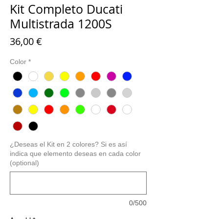
Kit Completo Ducati
Multistrada 1200S
Preis
36,00 €
Color
*
¿Deseas el Kit en 2 colores? Si es así
indica que elemento deseas en cada color
(optional)
0/500