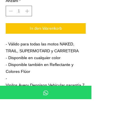
Anzahl
*
In den Warenkorb
- Válido para todas las motos NAKED,
TRAIL, SUPERMOTARD y CARRETERA
- Disponible en cualquier color
- Disponible también en Reflectante y
Colores Flúor
-
Vinilos Avery Dennison Vehicular garantía 7
años
- Junto a su pedido se adjuntan unas
sencillas instrucciones de colocación
- No es necesario aplicar calor ni desmontar
las ruedas para colocarla,aplicación directa
en seco