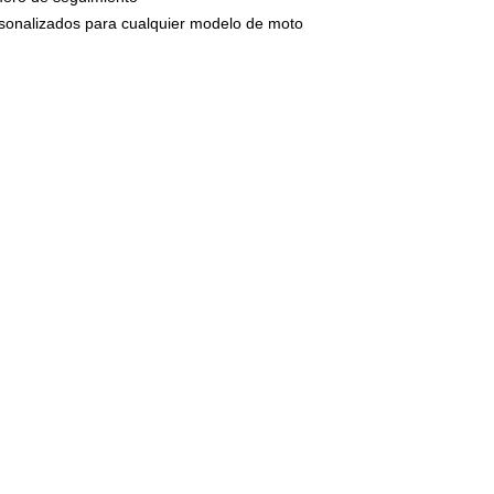
circulan por n
ersonalizados para cualquier modelo de moto
presión una ve
montaje.